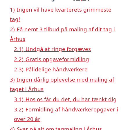
1)
Ingen vil have kvarterets grimmeste
tag!
2)
Få nemt 3 tilbud på maling af dit tag i
Århus
2.1)
Undgå at ringe forgæves
2.2)
Gratis opgaveformidling
2.3)
Pålidelige håndværkere
3)
Ingen dårlig oplevelse med maling af
taget i Århus
3.1)
Hos os får du det, du har tænkt dig
3.2)
Formidling af håndværkeropgaver i
over 20 år
4)
Svar på alt om tagmaling i Århus