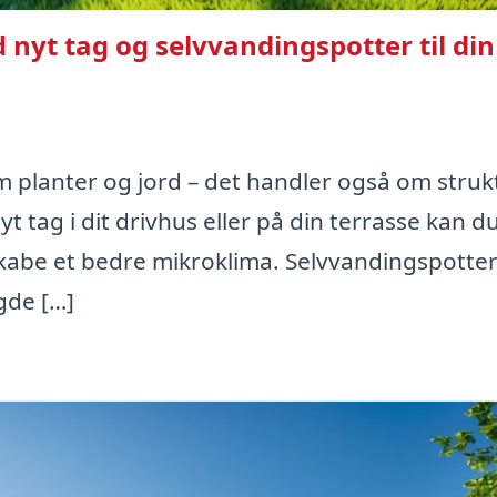
nyt tag og selvvandingspotter til din
m planter og jord – det handler også om struk
yt tag i dit drivhus eller på din terrasse kan d
skabe et bedre mikroklima. Selvvandingspotte
gde […]