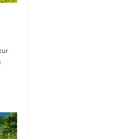
tur
u
r