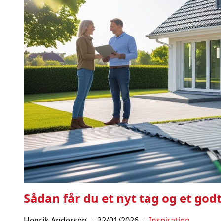
Sådan får du et nyt tag og et go
Henrik Andersen
-
22/01/2026
-
Inspiration