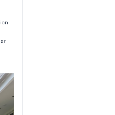
tion
 er